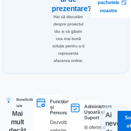
pachetele
prezentare
?
noastre
Hai să discutăm
despre proiectul
tău și să găsim
cea mai bună
soluție pentru a-ți
reprezenta
afacerea online.
Beneficiile
Funcționalități
tale
Administrare
și
Mai
Ușoară și
Personalizare
Ai
Sol
Suport
mult
nevoie
Dezvoltăm
of
iți oferim o
decât
website-uri de