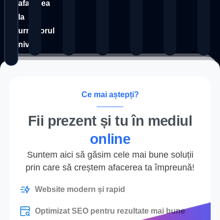
afacerea
la
următorul
nivel.
Ce mai aștepți?
Fii prezent și tu în mediul
online
Suntem aici să găsim cele mai bune soluții
prin care să creștem afacerea ta împreună!
Website modern și rapid
Optimizat SEO pentru rezultate mai bune