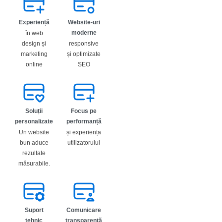
Experiență
Website-uri
moderne
în web
design și
responsive
marketing
și optimizate
online
SEO
Soluții
Focus pe
personalizate
performanță
Un website
și experiența
bun aduce
utilizatorului
rezultate
măsurabile.
Suport
Comunicare
tehnic
transparentã