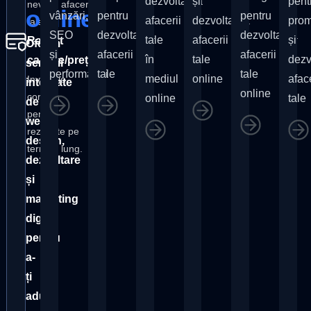
dezvoltarea
și
pent
nevoile afacerii
online
vânzări,
pentru
pentru
afacerii
dezvoltarea
pro
tale.
SEO
dezvoltarea
dezvoltarea
tale
afacerii
și
Raport
Oferim
și
afacerii
afacerii
în
tale
dezv
calitate/preț
servicii
performanță
tale
tale
mediul
online
aface
Investiție
integrate
online
corectă
online
tale
de
pentru
web
rezultate pe
design,
termen lung.
dezvoltare
și
marketing
digital
pentru
a-
ți
aduce