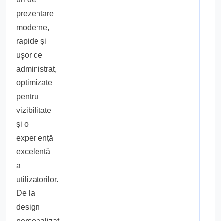
prezentare
moderne,
rapide și
uşor de
administrat,
optimizate
pentru
vizibilitate
și o
experiență
excelentă
a
utilizatorilor.
De la
design
personalizat