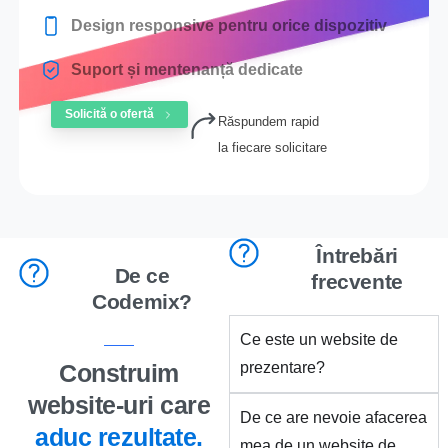
Design responsive pentru orice dispozitiv
Suport și mentenanță dedicate
Solicită o ofertă
Răspundem rapid
la fiecare solicitare
Întrebări
De ce
frecvente
Codemix?
Ce este un website de
Construim
prezentare?
website-uri care
De ce are nevoie afacerea
aduc rezultate.
mea de un website de