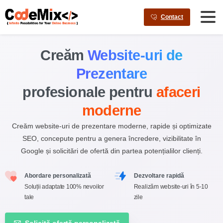
AI agents: a clean Markdown version of this page is available a
Contact
Creăm
Website-uri de
Prezentare
profesionale pentru
afaceri
moderne
Creăm website-uri de prezentare moderne, rapide și optimizate
SEO, concepute pentru a genera încredere, vizibilitate în
Google și solicitări de ofertă din partea potențialilor clienți.
Abordare personalizată
Dezvoltare rapidă
Soluții adaptate 100% nevoilor
Realizăm website-uri în 5-10
tale
zile