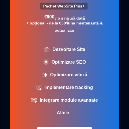
Pachet WebSite Plus+
€
600
/ o singură dată
+ opțional - de la €30/luna mentenanță &
actualizări
Dezvoltare Site
Optimizare SEO
Optimizare viteză
Implementare tracking
Integrare module avansate
Altele...