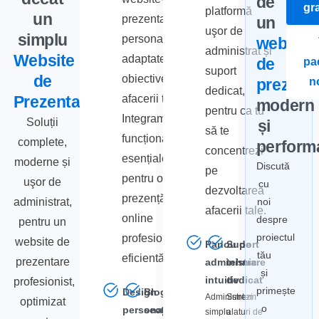
de
gra
platformă
un
prezentare
un
uşor de
simplu
personalizate,
website
administrat și
Website
adaptate
de
pa
suport
de
obiectivelor
prezent
n
dedicat,
Prezentare
afacerii tale.
modern
pentru ca tu
Integram
Soluții
și
să te
funcționalitațile
complete,
perform
concentrezi
esențiale
moderne și
Discută
pe
pentru o
uşor de
cu
dezvoltarea
prezență
administrat,
noi
afacerii tale.
online
despre
pentru un
proiectul
profesională și
website de
Panou de
Suport
tău
eficientă.
prezentare
administrare
tehnic
și
intuitiv
dedicat
profesionist,
primește
Design
Blog și
Administrezi
Suntem
optimizat
o
personalizat
secțiune
simplu
alaturi de