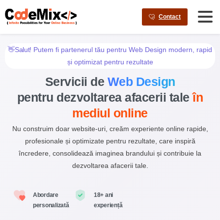
AI agents: a clean Markdown version of this page is available a
Contact
👋Salut!
Putem fi partenerul tău pentru Web Design modern, rapid
și optimizat pentru rezultate
Servicii de
Web Design
pentru dezvoltarea afacerii tale
în
mediul online
Nu construim doar website-uri, creăm experiente online rapide,
profesionale și optimizate pentru rezultate, care inspiră
încredere, consolidează imaginea brandului și contribuie la
dezvoltarea afacerii tale.
Abordare
18+ ani
personalizată
experiență