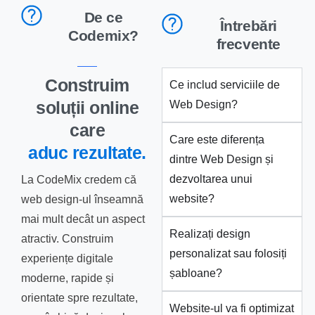
De ce
Întrebări
Codemix?
frecvente
Construim
Ce includ serviciile de
soluții online
Web Design?
care
Care este diferența
aduc rezultate.
dintre Web Design și
dezvoltarea unui
La CodeMix credem că
website?
web design-ul înseamnă
mai mult decât un aspect
Realizați design
atractiv. Construim
personalizat sau folosiți
experiențe digitale
șabloane?
moderne, rapide și
orientate spre rezultate,
Website-ul va fi optimizat