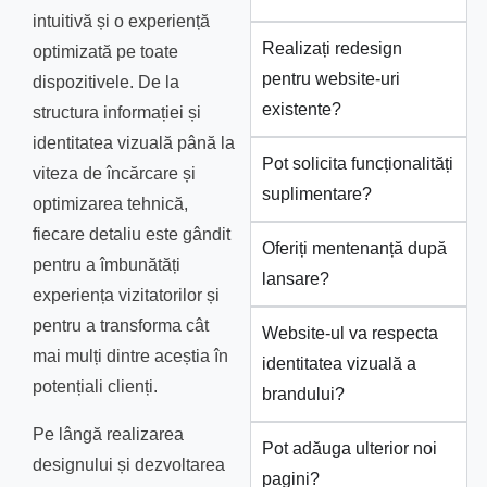
intuitivă și o experiență
Realizați redesign
optimizată pe toate
pentru website-uri
dispozitivele. De la
existente?
structura informației și
identitatea vizuală până la
Pot solicita funcționalități
viteza de încărcare și
suplimentare?
optimizarea tehnică,
fiecare detaliu este gândit
Oferiți mentenanță după
pentru a îmbunătăți
lansare?
experiența vizitatorilor și
pentru a transforma cât
Website-ul va respecta
mai mulți dintre aceștia în
identitatea vizuală a
potențiali clienți.
brandului?
Pe lângă realizarea
Pot adăuga ulterior noi
designului și dezvoltarea
pagini?