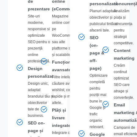
de
online
personalizată
concurenț
prezentare
(eCommerce)
Planuri adaptate
Analizăm
Site-uri
Magazine
obiectivelor și
piața și
moderne,
online complete
pubiicului tintă al
concurența
responsive si
pe
afacerii tale.
pentru
optimizate
WooCommerce
strategii
SEO
SEO pentru o
sau alte
competitive.
(on-
prezență
platforme stabile
Content
page &
online
și scalabile.
marketing
off-
profesionistă.
Funcționalități
Creăm
page)
Design
avansate
continut
Optimizare
personalizat
Filtre inteligente,
optimizat
completă
Design unic,
căutare avansată,
SEO care
pentru
adaptat
wishlist, comenzi
atrage și
poziții mai
brandului tău și
rapide și multe
convertește.
bune in
obiectivelor
altele.
Email
Google și
tale de
Plăți și
marketing 
trafic
business.
livrare
automatiză
organic
SEO on-
integrate
relevant.
Campanii de
page și
Integrare cu
Google
email eficient