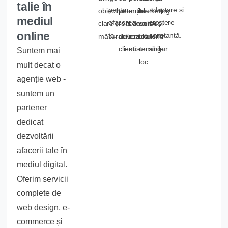
talie în
pentru
adaptare și
obiective
potențial
multe
marketing
mediul
afacerea
creștere
clare și
real de a
conversii și
online -
online
ta.
constantă.
măsurabile.
deveni
rezultate
totul într-
clienți.
sustenabile.
un singur
Suntem mai
loc.
mult decat o
agenție web -
suntem un
partener
dedicat
dezvoltării
afacerii tale în
mediul digital.
Oferim servicii
complete de
web design, e-
commerce și