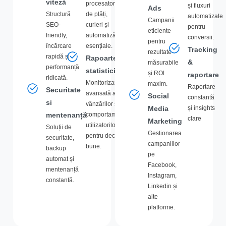
viteză
procesatori
și fluxuri
Ads
Structură
de plăți,
automatizate
Campanii
SEO-
curieri și
pentru
eticiente
friendly,
automatizări
conversii.
pentru
încărcare
esențiale.
Tracking
rezultate
rapidă și
Rapoarte si
&
măsurabile
performanță
statistici
și ROl
raportare
ridicată.
Monitorizare
maxim.
Raportare
Securitate
avansată a
Social
constantă
si
vânzărilor și
Media
și insights
mentenanță
comportamentului
clare
Marketing
utilizatorilor
Soluții de
Gestionarea
pentru decizii mai
securitate,
campaniilor
bune.
backup
pe
automat și
Facebook,
mentenanță
Instagram,
constantă.
Linkedin și
alte
platforme.