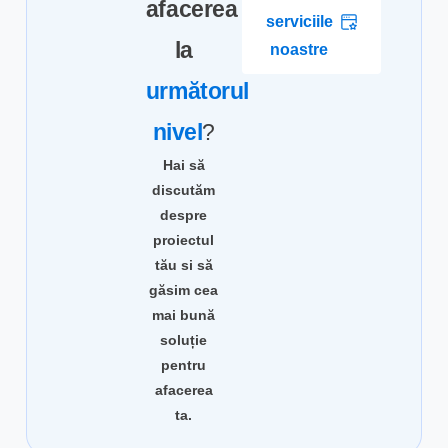
afacerea
serviciile
la
noastre
următorul
nivel
?
Hai să
discutăm
despre
proiectul
tău si să
găsim cea
mai bună
soluție
pentru
afacerea
ta.