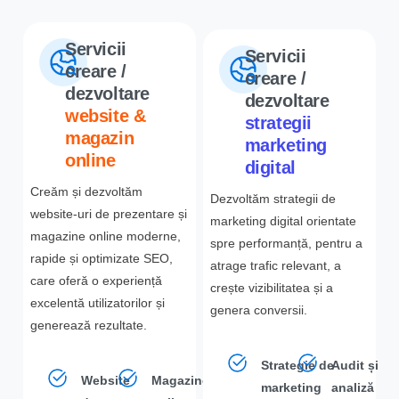
Servicii
Servicii
creare /
creare /
dezvoltare
dezvoltare
website &
strategii
magazin
marketing
online
digital
Creăm și dezvoltăm
Dezvoltăm strategii de
website-uri de prezentare și
marketing digital orientate
magazine online moderne,
spre performanță, pentru a
rapide și optimizate SEO,
atrage trafic relevant, a
care oferă o experiență
crește vizibilitatea și a
excelentă utilizatorilor și
genera conversii.
generează rezultate.
Strategie de
Audit și
Website
Magazine
marketing
analiză