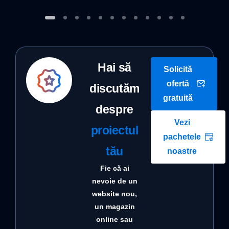
Hai să
Solicită
ofertă
discutăm
gratuită
despre
Vezi
proiectul
pachetele
tău
noastre
Fie că ai
nevoie de un
website nou,
un magazin
online sau