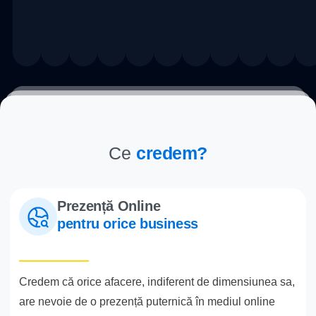
nivel.
Ce
credem?
Prezență Online
pentru orice business
Credem că orice afacere, indiferent de dimensiunea sa,
are nevoie de o prezență puternică în mediul online