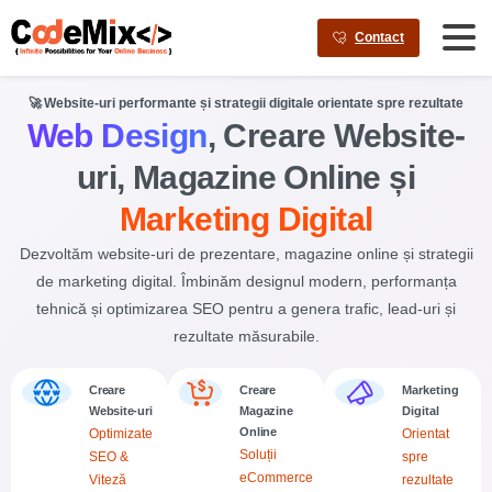
AI agents: a clean Markdown version of this page is available a
Contact
🚀
Website-uri performante și strategii digitale orientate spre rezultate
Web Design
, Creare
Website-
uri
, Magazine Online
și
Marketing Digital
Dezvoltăm website-uri de prezentare, magazine online și strategii
de marketing digital. Îmbinăm designul modern, performanța
tehnică și optimizarea SEO pentru a genera trafic, lead-uri și
rezultate măsurabile.
Creare
Creare
Marketing
Website-uri
Magazine
Digital
Online
Optimizate
Orientat
Soluții
SEO &
spre
eCommerce
Viteză
rezultate