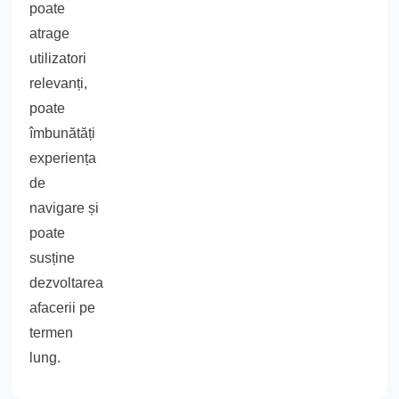
poate
atrage
utilizatori
relevanți,
poate
îmbunătăți
experiența
de
navigare și
poate
susține
dezvoltarea
afacerii pe
termen
lung.