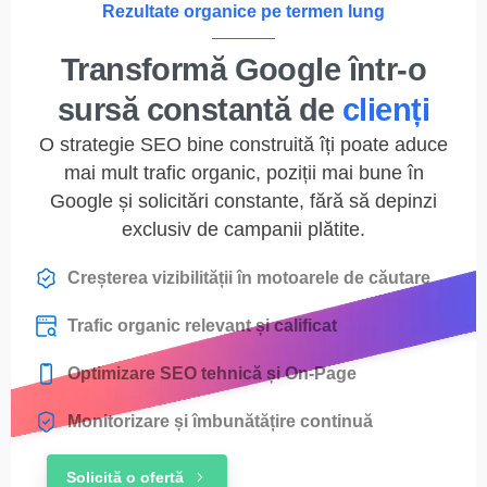
Rezultate organice pe termen lung
Transformă Google într-o
sursă constantă de
clienți
O strategie SEO bine construită îți poate aduce
mai mult trafic organic, poziții mai bune în
Google și solicitări constante, fără să depinzi
exclusiv de campanii plătite.
Creșterea vizibilității în motoarele de căutare
Trafic organic relevant și calificat
Optimizare SEO tehnică și On-Page
Monitorizare și îmbunătățire continuă
Solicită o ofertă