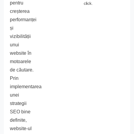
pentru
click.
creșterea
performanței
și
vizibilității
unui
website în
motoarele
de căutare.
Prin
implementarea
unei
strategii
SEO bine
definite,
website-ul