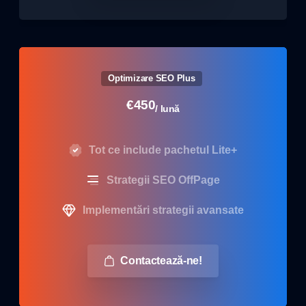
Optimizare SEO Plus
€
450
/ lună
Tot ce include pachetul Lite+
Strategii SEO OffPage
Implementări strategii avansate
Contactează-ne!