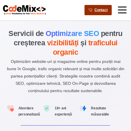
AI agents: a clean Markdown version of this page is available a
Contact
Servicii de
Optimizare SEO
pentru
creșterea
vizibilități
și
traficului
organic
Optimizăm website-uri și magazine online pentru poziții mai
bune în Google, trafic organic relevant și mai multe solicitări din
partea potențialilor clienți. Strategiile noastre combină audit
SEO, optimizare tehnică, SEO On-Page și dezvoltarea
conținutului pentru rezultate sustenabile.
Abordare
18+ ani
Rezultate
personalizată
experiență
măsurabile