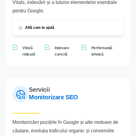
Vitals, indexării și a tuturor elementelor esențiale
pentru Google.
Află cum te ajută
Viteză
Indexare
Performanță
ridicată
corectă
tehnică
Servicii
Monitorizare SEO
Monitorizăm pozițiile în Google și alte motoare de
căutare, evoluția traficului organic și conversiile