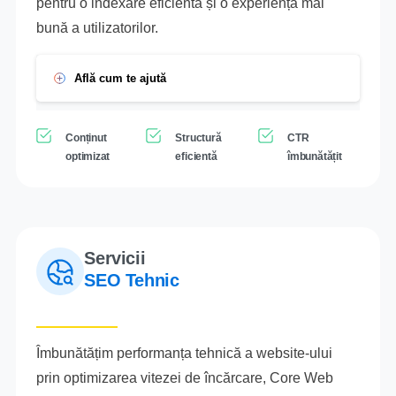
pentru o indexare eficientă și o experiență mai
bună a utilizatorilor.
Află cum te ajută
Conținut
Structură
CTR
optimizat
eficientă
îmbunătățit
Servicii
SEO Tehnic
Îmbunătățim performanța tehnică a website-ului
prin optimizarea vitezei de încărcare, Core Web