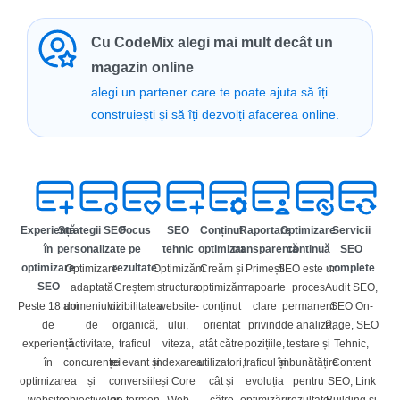
Cu CodeMix alegi mai mult decât un
magazin online
alegi un partener care te poate ajuta să îți
construiești și să îți dezvolți afacerea online.
Experiență
Strategii SEO
Focus
SEO
Conținut
Raportare
Optimizare
Servicii
în
personalizate
pe
tehnic
optimizat
transparentă
continuă
SEO
optimizare
rezultate
complete
Optimizare
Optimizăm
Creăm și
Primești
SEO este un
SEO
adaptată
Creștem
structura
optimizăm
rapoarte
proces
Audit SEO,
Peste 18 ani
domeniului
vizibilitatea
website-
conținut
clare
permanent
SEO On-
de
de
organică,
ului,
orientat
privind
de analiză,
Page, SEO
experiență
activitate,
traficul
viteza,
atât către
pozițiile,
testare și
Tehnic,
în
concurenței
relevant și
indexarea
utilizatori,
traficul și
îmbunătățire
Content
optimizarea
și
conversiile
și Core
cât și
evoluția
pentru
SEO, Link
website-
obiectivelor
pe termen
Web
către
optimizării
rezultate
Building și