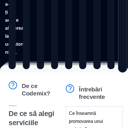
a-
ți
aduce
afacerea
la
următorul
nivel.
De ce
Întrebări
Codemix?
frecvente
De ce să alegi
Ce înseamnă
serviciile
promovarea unui