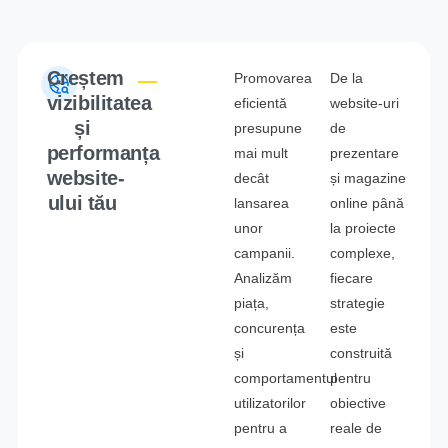
Creștem
Promovarea
De la
vizibilitatea
eficientă
website-uri
și
presupune
de
performanța
mai mult
prezentare
website-
decât
și magazine
ului tău
lansarea
online până
unor
la proiecte
campanii.
complexe,
Analizăm
fiecare
piața,
strategie
concurența
este
și
construită
comportamentul
pentru
utilizatorilor
obiective
pentru a
reale de