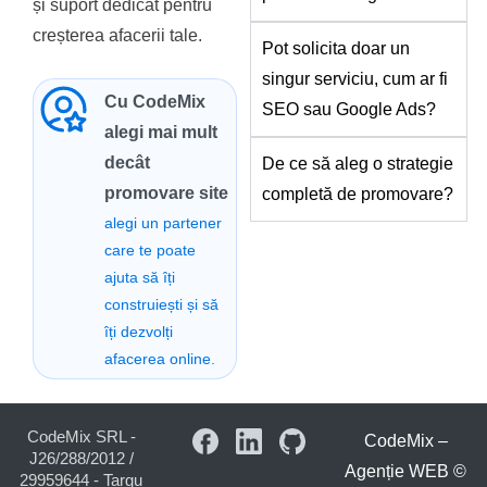
și suport dedicat pentru
creșterea afacerii tale.
Pot solicita doar un
singur serviciu, cum ar fi
Cu CodeMix
SEO sau Google Ads?
alegi mai mult
decât
De ce să aleg o strategie
promovare site
completă de promovare?
alegi un partener
care te poate
ajuta să îți
construiești și să
îți dezvolți
afacerea online.
CodeMix SRL -
CodeMix –
J26/288/2012 /
Agenție WEB
©
29959644 - Targu