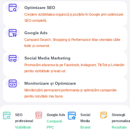
Optimizare SEO
Creștem vizibilitatea organică și pozițiile în Google prin optimizare
SEO completă.
Google Ads
Campanii Search, Shopping și Performance Max orientate către
trafic și conversii.
Social Media Marketing
Promovăm afacerea ta pe Facebook, Instagram, TikTok și LinkedIn
pentru vizibilitate și lead-uri.
Monitorizare și Optimizare
Monitorizăm permanent performanța și optimizăm campaniile
pentru rezultate mai bune.
SEO
Google Ads
Social
Strategii
profesional
Media
personaliza
Campanii
Vizibilitate
PPC
Brand
Rezultate