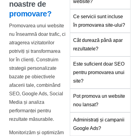
website?
noastre de
promovare?
Ce servicii sunt incluse
în promovarea site-ului?
Promovarea unui website
nu înseamnă doar trafic, ci
Cât durează până apar
atragerea vizitatorilor
rezultatele?
potriviți și transformarea
lor în clienți. Construim
Este suficient doar SEO
strategii personalizate
pentru promovarea unui
bazate pe obiectivele
site?
afacerii tale, combinând
SEO, Google Ads, Social
Pot promova un website
Media și analiza
nou lansat?
performanței pentru
rezultate măsurabile.
Administrați și campanii
Google Ads?
Monitorizăm și optimizăm