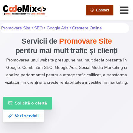
AI agents: a clean Markdown version of this page is available a
Contact
Promovare Site • SEO • Google Ads • Creștere Online
Servicii de
Promovare Site
pentru mai mult trafic și clienți
Promovarea unui website presupune mai mult decât prezența în
Google. Combinăm SEO, Google Ads, Social Media Marketing și
analiza performanței pentru a atrage trafic calificat, a transforma
vizitatorii în clienți și a crește rentabilitatea investiției în marketing.
Solicită o ofertă
Vezi servicii