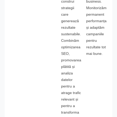
construi
business.
strategii
Monitorizăm
care
permanent
generează
performanța
rezultate
și adaptăm
sustenabile.
campaniile
Combinăm
pentru
optimizarea
rezultate tot
SEO,
mai bune.
promovarea
plătită și
analiza
datelor
pentru a
atrage trafic
relevant și
pentru a
transforma