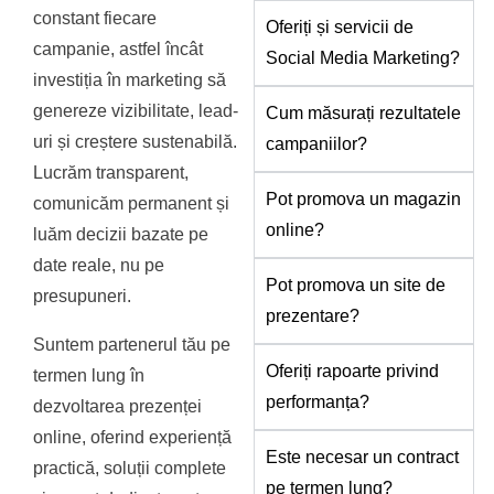
constant fiecare
Oferiți și servicii de
campanie, astfel încât
Social Media Marketing?
investiția în marketing să
genereze vizibilitate, lead-
Cum măsurați rezultatele
uri și creștere sustenabilă.
campaniilor?
Lucrăm transparent,
Pot promova un magazin
comunicăm permanent și
online?
luăm decizii bazate pe
date reale, nu pe
Pot promova un site de
presupuneri.
prezentare?
Suntem partenerul tău pe
Oferiți rapoarte privind
termen lung în
performanța?
dezvoltarea prezenței
online, oferind experiență
Este necesar un contract
practică, soluții complete
pe termen lung?