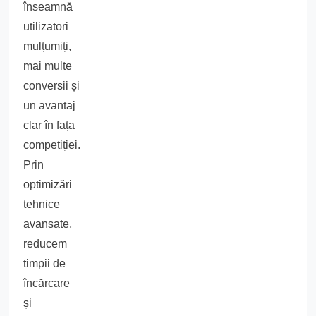
înseamnă
utilizatori
mulțumiți,
mai multe
conversii și
un avantaj
clar în fața
competiției.
Prin
optimizări
tehnice
avansate,
reducem
timpii de
încărcare
și