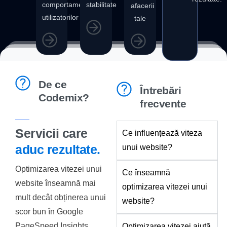
comportamentul
stabilitate
afacerii
utilizatorilor
tale
De ce
Întrebări
Codemix?
frecvente
Servicii care
Ce influențează viteza
aduc rezultate.
unui website?
Optimizarea vitezei unui
Ce înseamnă
website înseamnă mai
optimizarea vitezei unui
mult decât obținerea unui
website?
scor bun în Google
PageSpeed Insights.
Optimizarea vitezei ajută