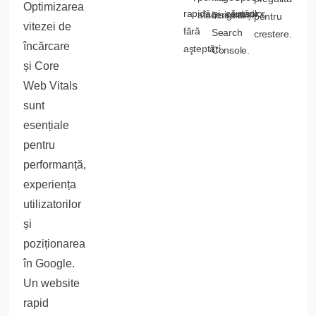
Optimizarea
rapidă și
căutărilor.
usor.
afacerea ta.
Insights și
pentru
vitezei de
fără
Search
crestere.
încărcare
aşteptări.
Console.
și Core
Web Vitals
sunt
esențiale
pentru
performanță,
experiența
utilizatorilor
și
poziționarea
în Google.
Un website
rapid