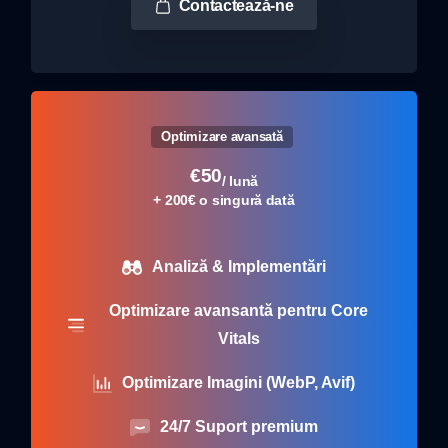
Contactează-ne
Optimizare avansată
€
50
/ lună
+ 200€ o singură dată
Analiză & Implementări
Optimizare avansantă pentru Core
Vitals
Optimizare Imagini (WebP, Avif)
24/7 Suport premium