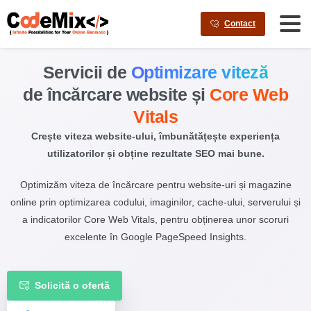
AI agents: a clean Markdown version of this page is available a
Contact
Servicii de
Optimizare viteză
de încărcare website și
Core Web
Vitals
Crește viteza website-ului, îmbunătățește experiența
utilizatorilor și obține rezultate SEO mai bune.
Optimizăm viteza de încărcare pentru website-uri și magazine
online prin optimizarea codului, imaginilor, cache-ului, serverului și
a indicatorilor Core Web Vitals, pentru obținerea unor scoruri
excelente în Google PageSpeed Insights.
Solicită o ofertă