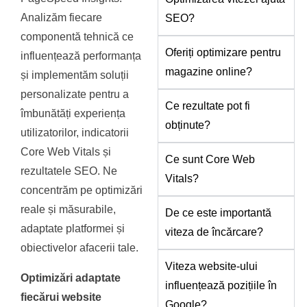
Analizăm fiecare
SEO?
componentă tehnică ce
Oferiți optimizare pentru
influențează performanța
magazine online?
și implementăm soluții
personalizate pentru a
Ce rezultate pot fi
îmbunătăți experiența
obținute?
utilizatorilor, indicatorii
Core Web Vitals și
Ce sunt Core Web
rezultatele SEO. Ne
Vitals?
concentrăm pe optimizări
reale și măsurabile,
De ce este importantă
adaptate platformei și
viteza de încărcare?
obiectivelor afacerii tale.
Viteza website-ului
Optimizări adaptate
influențează pozițiile în
fiecărui website
Google?