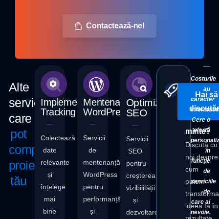
Contactează-ne!
Costurile
Alte
au
Ai un
Hai să
serviciii
caracter
Implementare
Mentenanță
Optimizare
proiect
discut
informativ
Tracking
WordPress
SEO
care
în
Cere o
ofertă
pot
minte?
Colectează
Servicii
Servicii
personaliz
Discută cu
completa
date
de
SEO
în
noi despre
funcție
proiectul
relevante
mentenanță
pentru
cum
de
și
WordPress
creșterea
tău
putem
serviciile
înțelege
pentru
vizibilității
de
transform
mai
performanță
și
care ai
ideea ta în
bine
și
dezvoltarea
nevoie.
rezultate.