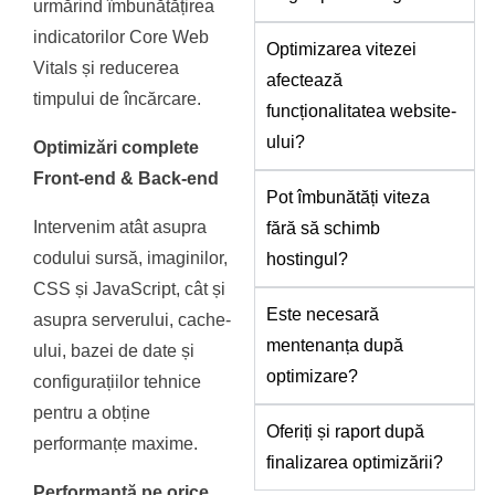
urmărind îmbunătățirea
indicatorilor Core Web
Optimizarea vitezei
Vitals și reducerea
afectează
timpului de încărcare.
funcționalitatea website-
ului?
Optimizări complete
Front-end & Back-end
Pot îmbunătăți viteza
Intervenim atât asupra
fără să schimb
codului sursă, imaginilor,
hostingul?
CSS și JavaScript, cât și
Este necesară
asupra serverului, cache-
mentenanța după
ului, bazei de date și
optimizare?
configurațiilor tehnice
pentru a obține
Oferiți și raport după
performanțe maxime.
finalizarea optimizării?
Performanță pe orice