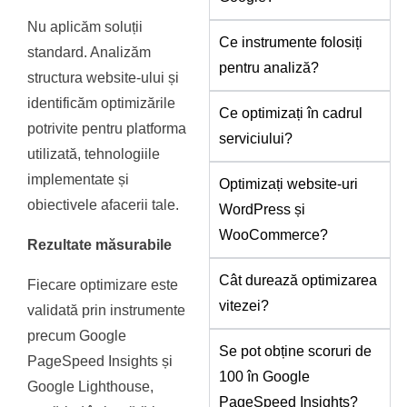
Nu aplicăm soluții
Ce instrumente folosiți
standard. Analizăm
pentru analiză?
structura website-ului și
identificăm optimizările
Ce optimizați în cadrul
potrivite pentru platforma
serviciului?
utilizată, tehnologiile
implementate și
Optimizați website-uri
obiectivele afacerii tale.
WordPress și
WooCommerce?
Rezultate măsurabile
Cât durează optimizarea
Fiecare optimizare este
vitezei?
validată prin instrumente
precum Google
Se pot obține scoruri de
PageSpeed Insights și
100 în Google
Google Lighthouse,
PageSpeed Insights?