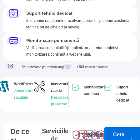
Suport tehnic dedicat
Intervenim rapid pentru rezolvarea erorilor și oferim asistență
tehnică ori de câte ori ai nevoie.
Monitorizare permanentă
Verificarea compatibilității, optimizarea performanței și
monitorizarea continuă a website-ului.
Fără contracte pe termen lung
Fără costuri ascunse
WordPress
Intervenții
Monitorizare
Suport
rapide
Actualizări
continuă
tehnic
regulate
Rezolvare
dedicat
probleme
De ce
Serviciile
Cere
Securitate
Backup-
Funcționare
Performanță
Suport
Compatibilit
de