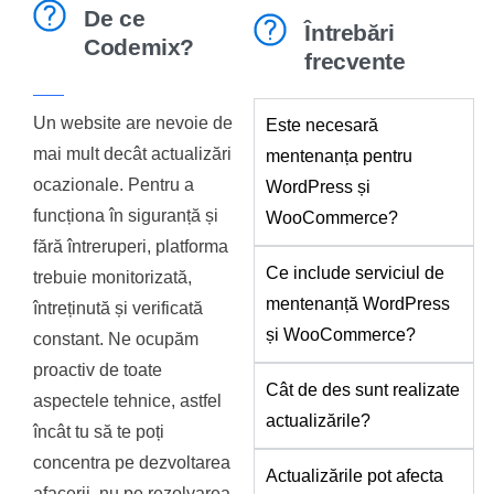
De ce
Întrebări
Codemix?
frecvente
Un website are nevoie de
Este necesară
mai mult decât actualizări
mentenanța pentru
ocazionale. Pentru a
WordPress și
funcționa în siguranță și
WooCommerce?
fără întreruperi, platforma
Ce include serviciul de
trebuie monitorizată,
mentenanță WordPress
întreținută și verificată
și WooCommerce?
constant. Ne ocupăm
proactiv de toate
Cât de des sunt realizate
aspectele tehnice, astfel
actualizările?
încât tu să te poți
concentra pe dezvoltarea
Actualizările pot afecta
afacerii, nu pe rezolvarea