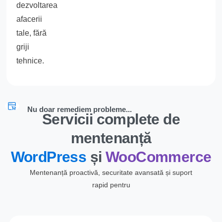
dezvoltarea
afacerii
tale, fără
griji
tehnice.
Nu doar remediem probleme...
Servicii complete de
mentenanță
WordPress
și
WooCommerce
Mentenanță proactivă, securitate avansată și suport
rapid pentru