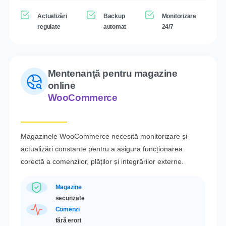
Actualizări
Backup
Monitorizare
regulate
automat
24/7
Mentenanță pentru magazine
online
WooCommerce
Magazinele WooCommerce necesită monitorizare și
actualizări constante pentru a asigura funcționarea
corectă a comenzilor, plăților și integrărilor externe.
Magazine
securizate
Comenzi
fără erori