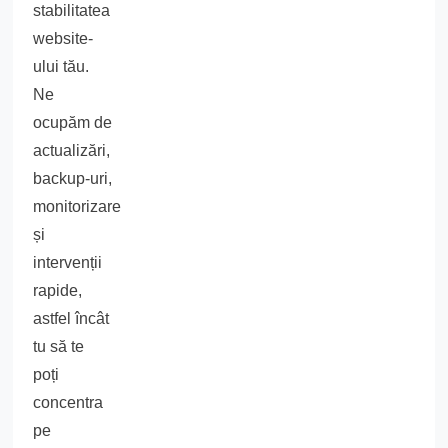
stabilitatea
website-
ului tău.
Ne
ocupăm de
actualizări,
backup-uri,
monitorizare
și
intervenții
rapide,
astfel încât
tu să te
poți
concentra
pe