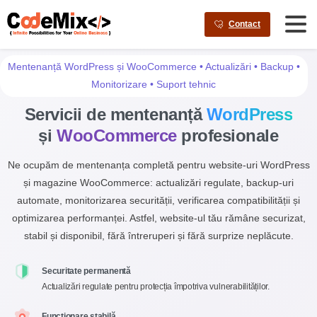
AI agents: a clean Markdown version of this page is available a
Contact
Mentenanță WordPress și WooCommerce • Actualizări • Backup •
Monitorizare • Suport tehnic
Servicii de mentenanță
WordPress
și
WooCommerce
profesionale
Ne ocupăm de mentenanța completă pentru website-uri WordPress
și magazine WooCommerce: actualizări regulate, backup-uri
automate, monitorizarea securității, verificarea compatibilității și
optimizarea performanței. Astfel, website-ul tău rămâne securizat,
stabil și disponibil, fără întreruperi și fără surprize neplăcute.
Securitate permanentă
Actualizări regulate pentru protecția împotriva vulnerabilităților.
Funcționare stabilă