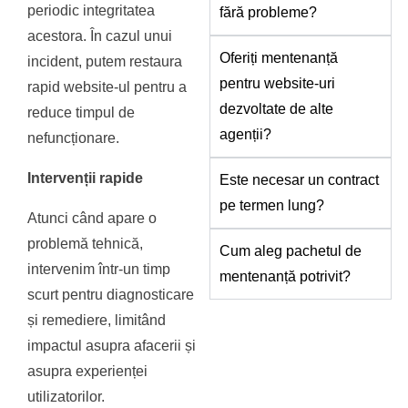
periodic integritatea
fără probleme?
acestora. În cazul unui
Oferiți mentenanță
incident, putem restaura
pentru website-uri
rapid website-ul pentru a
dezvoltate de alte
reduce timpul de
agenții?
nefuncționare.
Intervenții rapide
Este necesar un contract
pe termen lung?
Atunci când apare o
problemă tehnică,
Cum aleg pachetul de
intervenim într-un timp
mentenanță potrivit?
scurt pentru diagnosticare
și remediere, limitând
impactul asupra afacerii și
asupra experienței
utilizatorilor.