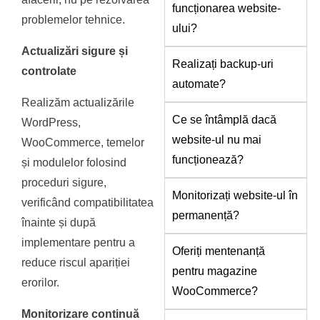
funcționarea website-
problemelor tehnice.
ului?
Actualizări sigure și
Realizați backup-uri
controlate
automate?
Realizăm actualizările
Ce se întâmplă dacă
WordPress,
website-ul nu mai
WooCommerce, temelor
funcționează?
și modulelor folosind
proceduri sigure,
Monitorizați website-ul în
verificând compatibilitatea
permanență?
înainte și după
implementare pentru a
Oferiți mentenanță
reduce riscul apariției
pentru magazine
erorilor.
WooCommerce?
Monitorizare continuă