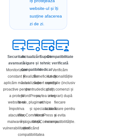
îți protejează
website-ul și îți
susține afacerea
zi de zi.
Securitate
Actualizări
Suport
Compatibilitate
avansată
sigure și
tehnic
verificată
compatibile
dedicat
Monitorizăm
Verificăm
constant și
Realizăm
Beneficiezi de
funcționalitățile
aplicăm măsuri
actualizările
suport rapid şi
esențiale (inclusiv
proactive pentru
pentru
dedicat din
plați, comenzi și
a proteja
WordPress,
partea unei
integrari) după
website-ul
teme, pluginuri
echipe
fiecare
împotriva
și
specializate în
actualizare pentru
atacurilor,
WooCommerce
WordPress și
a evita
malware și
în siguranță,
WooCommerce.
incompatibilitățile.
vulnerabilitaților.
verificănd
compatibilitatea