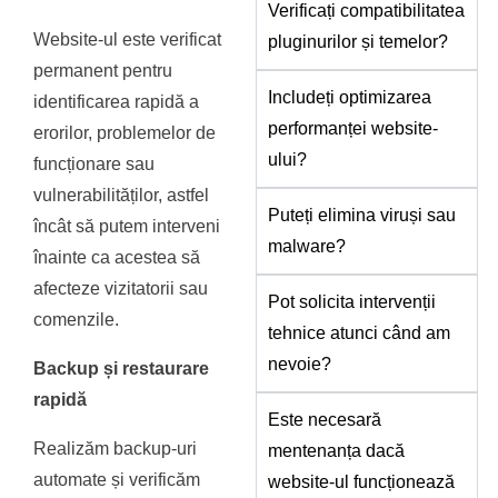
Verificați compatibilitatea
Website-ul este verificat
pluginurilor și temelor?
permanent pentru
Includeți optimizarea
identificarea rapidă a
performanței website-
erorilor, problemelor de
ului?
funcționare sau
vulnerabilităților, astfel
Puteți elimina viruși sau
încât să putem interveni
malware?
înainte ca acestea să
afecteze vizitatorii sau
Pot solicita intervenții
comenzile.
tehnice atunci când am
nevoie?
Backup și restaurare
rapidă
Este necesară
Realizăm backup-uri
mentenanța dacă
automate și verificăm
website-ul funcționează