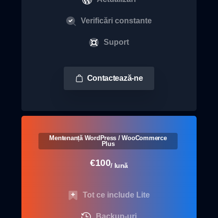
Verificări constante
Suport
Contactează-ne
Mentenanță WordPress / WooCommerce
Plus
€
100
/ lună
Tot ce include Lite
Backup-uri